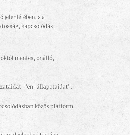
 jelenlétében, s a
datosság, kapcsolódás,
soktól mentes, önálló,
zataidat, "én-állapotaidat".
apcsolódásban közös platform