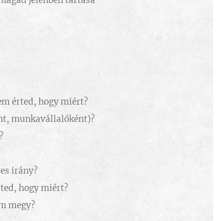
magad jelenben tartása
em érted, hogy miért?
ént, munkavállalóként)?
?
yes irány?
ted, hogy miért?
nem megy?