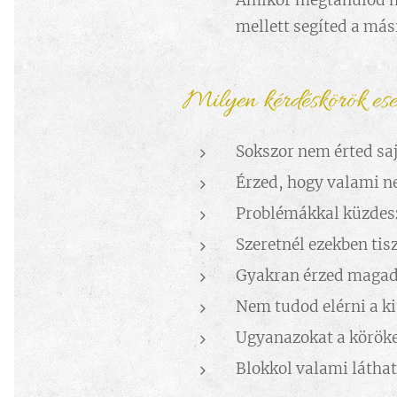
Amikor megtanulod má
mellett segíted a más
Milyen kérdéskörök es
Sokszor nem érted saj
Érzed, hogy valami n
Problémákkal küzdesz 
Szeretnél ezekben tisz
Gyakran érzed magad
Nem tudod elérni a ki
Ugyanazokat a köröket
Blokkol valami láthat