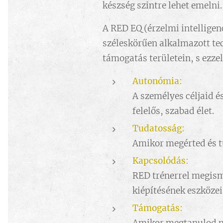
készség szintre lehet emelni.
A RED EQ (érzelmi intelligen
széleskörűen alkalmazott tec
támogatás területein, s ezzel 
Autonómia:
A személyes céljaid é
felelős, szabad élet.
Tudatosság:
Amikor megérted és tu
Kapcsolódás:
RED trénerrel megism
kiépítésének eszköze
Támogatás: