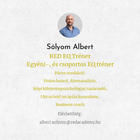
Sólyom Albert
RED EQ Tréner
Egyéni-, és csoportos EQ tréner
Páros mediáció,
Vision board, Álomanalízis,
Képi kifejezéspszichológiai tanácsadó,
Ultrarövid terápiás konzulens,
Business coach
Elérhetőség:
albert.solyom@redacademy.hu