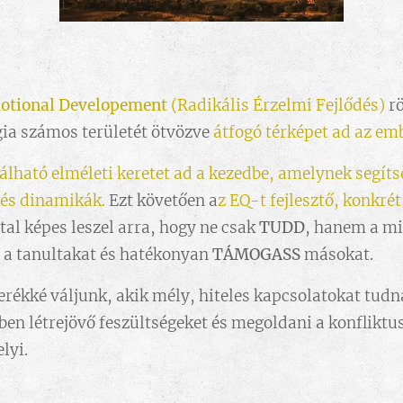
otional Developement
(Radikális Érzelmi Fejlődés)
rö
gia számos területét ötvözve
átfogó térképet ad az em
álható elméleti keretet ad a kezedbe, amelynek segít
 és dinamikák.
Ezt követően a
z EQ-t fejlesztő, konkrét
ltal képes leszel arra, hogy ne csak
TUDD
, hanem a m
 a tanultakat és hatékonyan
TÁMOGASS
másokat.
rékké váljunk, akik mély, hiteles kapcsolatokat tud
ben létrejövő feszültségeket és megoldani a konfliktu
lyi.