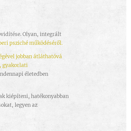
vidítése. Olyan, integrált
beri psziché működéséről.
ségével jobban átláthatóvá
, gyakorlati
indennapi életedben
nak kiépíteni, hatékonyabban
sokat, legyen az