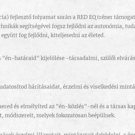
cia) fejlesztő folyamat során a RED EQ tréner támogató
hnikák segítségével fogsz fejlődni az autonómia, tu
együtt fog fejlődni, kiteljesedni az életed.
s "én-határaid" kijelölése -társadalmi, szülői elvárá
datosítod hárításaidat, érzelmi és viselkedési mintá
ered és elmélyíted az "én-közlés"-nél és a társas k
it, módszereit, melyek fokozatosan beépülnek.