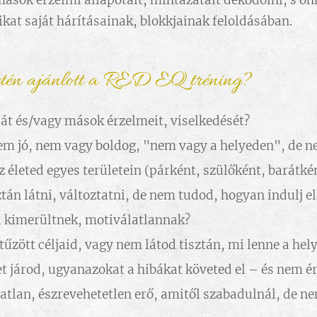
sok érzelmi állapotait, mintázatait dekódolni, s ön
ikat saját hárításainak, blokkjainak feloldásában.
etén ajánlott a RED EQ tréning?
át és/vagy mások érzelmeit, viselkedését?
em jó, nem vagy boldog, "nem vagy a helyeden", de n
életed egyes területein (párként, szülőként, barátk
tán látni, változtatni, de nem tudod, hogyan indulj el
 kimerültnek, motiválatlannak?
tűzött céljaid, vagy nem látod tisztán, mi lenne a hel
 járod, ugyanazokat a hibákat követed el – és nem ér
atlan, észrevehetetlen erő, amitől szabadulnál, de 