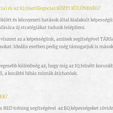
cia) és az IQ (inetillegncia) KÖZTI KÜLÖNBSÉG?
röklött és környezeti hatások által kialakult képesség
ására új stratégiákat tudunk felépíteni.
) viszont az a képességünk, aminek segítségével TÁRS
usokat. Ideális esetben pedig még támogatjuk is mások
nyegesebb különbség az, hogy míg az IQ felnőtt korunk
tő, a korábbi hibás minták átírhatóak.
EK?
 RED tréning segítségével az EQ képességeket rövide