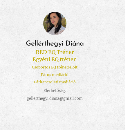
Gellérthegyi Diána
RED EQ Tréner
Egyéni EQ tréner
Csoportos EQ trénerjelölt
Páros mediáció
Párkapcsolati mediáció
Elérhetőség:
gellerthegyi.diana@gmail.com