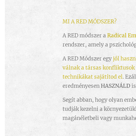
MI A RED MÓDSZER?
A RED módszer a
Radical Em
rendszer, amely a pszicholó
A RED Módszer egy
jól haszn
válnak a társas konfliktusok
technikákat sajátítod el
. Ezá
eredményesen
HASZNÁLD
is
Segít abban, hogy olyan embe
tudják kezelni a környezetük
magánéletbeli vagy munkahe