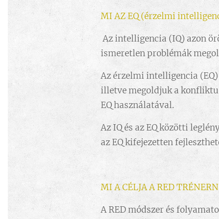
MI AZ EQ (érzelmi intelligen
Az intelligencia (IQ) azon ö
ismeretlen problémák megold
Az érzelmi intelligencia (EQ
illetve megoldjuk a konflikt
EQ használatával.
Az IQ és az EQ közötti leglé
az EQ kifejezetten fejleszthe
MI A CÉLJA A RED TRÉNERN
A RED módszer és folyamatos