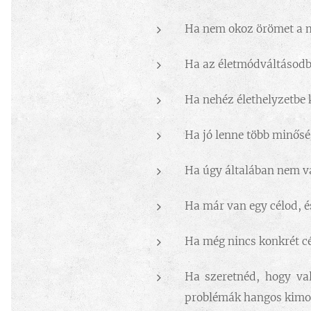
Ha nem okoz örömet a m
Ha az életmódváltásodba
Ha nehéz élethelyzetbe 
Ha jó lenne több minősé
Ha úgy általában nem vag
Ha már van egy célod, é
Ha még nincs konkrét cé
Ha szeretnéd, hogy va
problémák hangos kimond