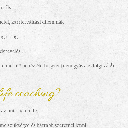
nsúly
lyi, karrierváltási dilemmák
angoltság
eknevelés
 felmerülő nehéz élethelyzet (nem gyászfeldolgozás!)
life coaching?
i az önismeretedet.
ne szükséged és bátrabb szeretnél lenni.