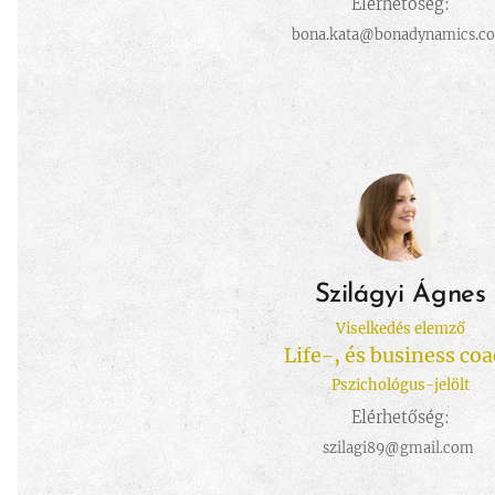
Elérhetőség:
bona.kata@bonadynamics.c
Szilágyi Ágnes
Viselkedés elemző
Life-, és business co
Pszichológus-jelölt
Elérhetőség:
szilagi89@gmail.com