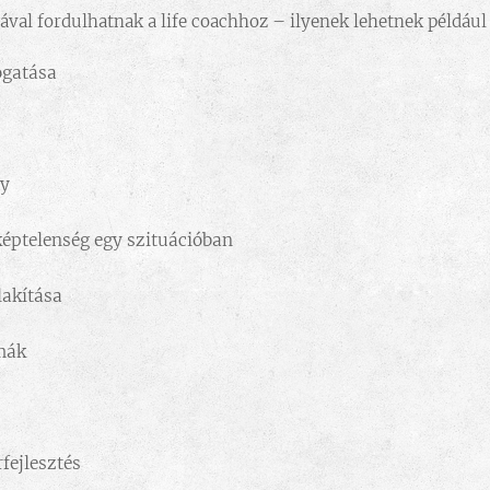
val fordulhatnak a life coachhoz – ilyenek lehetnek például a
ogatása
ny
éptelenség egy szituációban
lakítása
mák
rfejlesztés