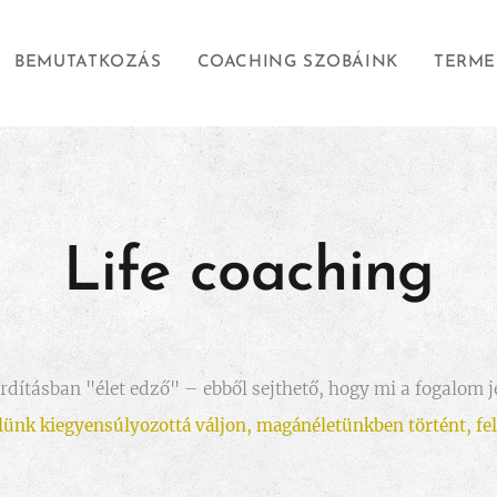
BEMUTATKOZÁS
COACHING SZOBÁINK
TERME
Life coaching
ordításban "élet edző" – ebből sejthető, hogy mi a fogalom 
elünk kiegyensúlyozottá váljon, magánéletünkben történt, fe