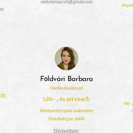
szekelymarcell@gmail.com
Képzés
om
Földvári Barbara
Viselkedéselemző
ach
Life-, és art coach
HR-,
Művészetterápiás szakember
Pszichológus-jelölt
Elérhetőség: