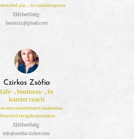
ben lévő pár-, és családterapeuta
Elérhetőség:
barmi25@gmail.com
Czirkos Zsófia
Life-, business-, és
karrier coach
 és szervezetfejlesztő szakember
Ultrarövid terápiás konzulens
Elérhetőség:
info@zsofiaczirkos.com