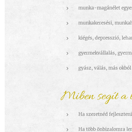
munka-magánélet egye
munkakeresési, munkahe
kiégés, depresszió, leh
gyermekvállalás, gyerm
gyász, válás, más okból
Miben segít a 
Ha szeretnéd fejleszten
Ha több önbizalomra len