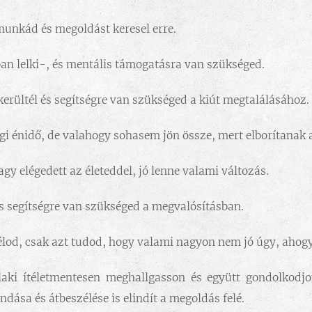
unkád és megoldást keresel erre.
n lelki-, és mentális támogatásra van szükséged.
kerültél és segítségre van szükséged a kiút megtalálásához.
gi énidő, de valahogy sohasem jön össze, mert elborítanak a
y elégedett az életeddel, jó lenne valami változás.
s segítségre van szükséged a megvalósításban.
lod, csak azt tudod, hogy valami nagyon nem jó úgy, ahog
laki ítéletmentesen meghallgasson és együtt gondolkodj
ása és átbeszélése is elindít a megoldás felé.