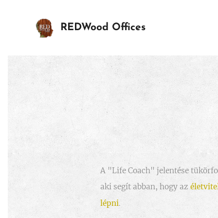
REDWood Offices
A "Life Coach" jelentése tükörf
aki segít abban, hogy az
életvit
lépni
.