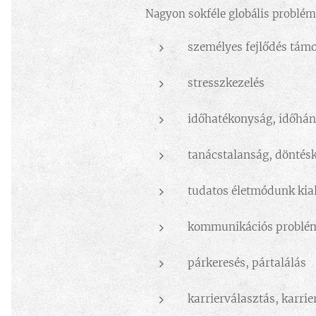
Nagyon sokféle globális problémá
személyes fejlődés tám
stresszkezelés
időhatékonyság, időhá
tanácstalanság, döntésk
tudatos életmódunk kia
kommunikációs problé
párkeresés, pártalálás
karrierválasztás, karrie