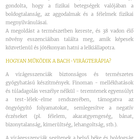
gondolta, hogy a fizikai betegségek valójában a
boldogtalanság, az aggodalmak és a félelmek fizikai
megnyilvánulásai.
A megoldást a természetben kereste, és 38 vadon élő
növény esszenciáiban találta meg, amik képesek
közvetlenül és jótékonyan hatni a lelkiállapotra.
HOGYAN MŰKÖDIK A BACH-VIRÁGTERÁPIA?
A virágesszenciák biztonságos és természetes
gyógyhatású készítmények. Finoman - mellékhatások
és túladagolás veszélye nélkül - teremtenek egyensúlyt
a test-lélek-elme rendszerében, támogatva az
öngyógyító folyamatokat, semlegesítve a negatív
érzéseket (pl. félelem, akaratgyengeség, bánat,
bizonytalanság, kimerültség, lehangoltság, stb.).
A virágesszenciák segítenek a belső béke és boldogság