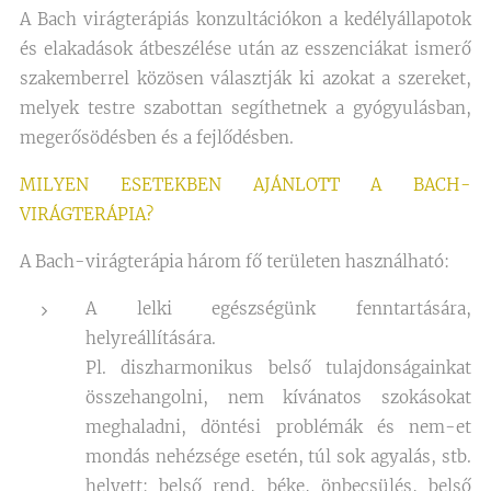
A Bach virágterápiás konzultációkon a kedélyállapotok
és elakadások átbeszélése után az esszenciákat ismerő
szakemberrel közösen választják ki azokat a szereket,
melyek testre szabottan segíthetnek a gyógyulásban,
megerősödésben és a fejlődésben.
MILYEN ESETEKBEN AJÁNLOTT A BACH-
VIRÁGTERÁPIA?
A Bach-virágterápia három fő területen használható:
A lelki egészségünk fenntartására,
helyreállítására.
Pl. diszharmonikus belső tulajdonságainkat
összehangolni, nem kívánatos szokásokat
meghaladni, döntési problémák és nem-et
mondás nehézsége esetén, túl sok agyalás, stb.
helyett: belső rend, béke, önbecsülés, belső