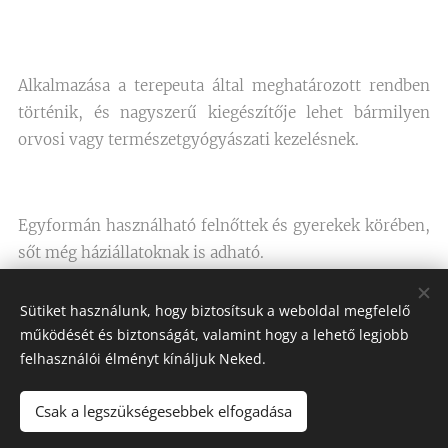
Alkalmazása a terepeuta által meghatározott rendben
történik, és nagyszerű kiegészítője lehet bármilyen
orvosi vagy természetgyógyászati kezelésnek.
Egyformán használható felnőttek és gyerekek körében,
sőt még háziállatoknak is adható.
Sütiket használunk, hogy biztosítsuk a weboldal megfelelő
működését és biztonságát, valamint hogy a lehető legjobb
felhasználói élményt kínáljuk Neked.
Csak a legszükségesebbek elfogadása
REDWood Offices Kft.
Minden jog fenntartva 2020